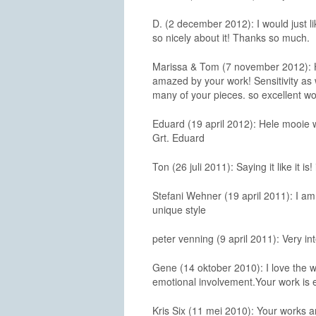
D. (2 december 2012): I would just l
so nicely about it! Thanks so much.
Marissa & Tom (7 november 2012): H
amazed by your work! Sensitivity as 
many of your pieces. so excellent wo
Eduard (19 april 2012): Hele mooie
Grt. Eduard
Ton (26 juli 2011): Saying it like it i
Stefani Wehner (19 april 2011): I am 
unique style
peter venning (9 april 2011): Very 
Gene (14 oktober 2010): I love the w
emotional involvement.Your work is ex
Kris Six (11 mei 2010): Your works ar