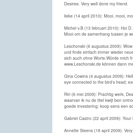
Desiree. Very well done my friend.
lieke (14 april 2010): Mooi, mooi, mo
Michel v.B (13 februari 2010): Hoi D
Mooi om de samenhang tussen je woord
Leschonski (6 augustus 2009): Wow 
und finde einfach immer wieder neue
sich auch ohne Worte.Würde mich f
www.Leschonski.de können dann me
Gina Cowins (4 augustus 2009): Hello
eye connected to the bird's head; exc
Riri (6 mei 2009): Prachtig werk, Des
waarvan ik nu de titel kwijt ben o
goede investering: koop eens een scil
Gabriel Castro (22 april 2009): Your 
Annette Steens (18 april 2009): Ver