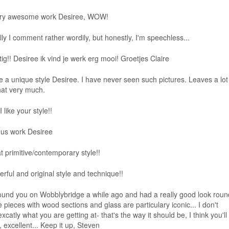
Very awesome work Desiree, WOW!
ly I comment rather wordily, but honestly, I'm speechless...
tig!! Desiree ik vind je werk erg mooi! Groetjes Claire
 a unique style Desiree. I have never seen such pictures. Leaves a lot
that very much.
 like your style!!
ous work Desiree
t primitive/contemporary style!!
rful and original style and technique!!
 found you on Wobblybridge a while ago and had a really good look roun
e pieces with wood sections and glass are particulary iconic... I don't
catly what you are getting at- that's the way it should be, I think you'll
 excellent... Keep it up, Steven