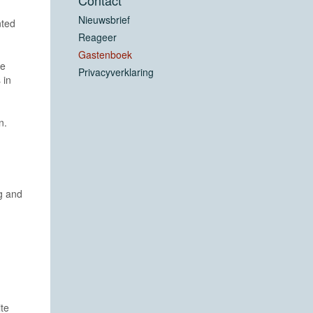
Nieuwsbrief
nted
Reageer
Gastenboek
re
Privacyverklaring
 in
n.
ng and
ite