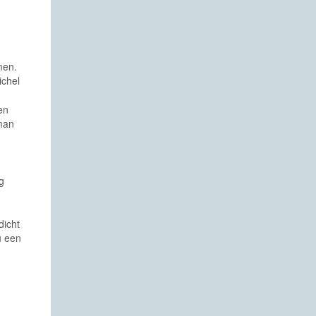
men.
ichel
en
 man
g
dicht
u een