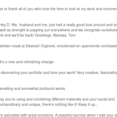
ike to thank all of you who took the time to look at my work and comme
ey D. We, husband and me, just had a really good look around and a
well as strenght is popping out everywhere and we recognise ourselves
rk and we'll be back! Greetings, Marissa, Tom
 werken maak je Desiree! Orgineel, emotioneel en spannende contraste
s! it's a nice and refreshing change.
discovering your portfolio and love your work! Very creative, fascinati
interesting and somewhat profound works.
ay you're using and combining different materials and your social and
traordinary and unique, there's nothing like it! Keep it up...
e saturated with great emotions. A peaceful journey when I visit your s