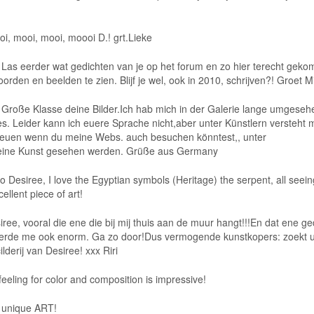
oi, mooi, mooi, moooi D.! grt.Lieke
. Las eerder wat gedichten van je op het forum en zo hier terecht geko
en en beelden te zien. Blijf je wel, ook in 2010, schrijven?! Groet M
Große Klasse deine Bilder.Ich hab mich in der Galerie lange umgeseh
s. Leider kann ich euere Sprache nicht,aber unter Künstlern versteht
reuen wenn du meine Webs. auch besuchen könntest,, unter
ine Kunst gesehen werden. Grüße aus Germany
 Desiree, I love the Egyptian symbols (Heritage) the serpent, all seein
ellent piece of art!
iree, vooral die ene die bij mij thuis aan de muur hangt!!!En dat ene ge
ntroerde me ook enorm. Ga zo door!Dus vermogende kunstkopers: zoekt 
derij van Desiree! xxx Riri
feeling for color and composition is impressive!
y unique ART!