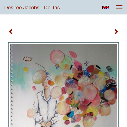
Desiree Jacobs - De Tas
Tog
navi
De Tas