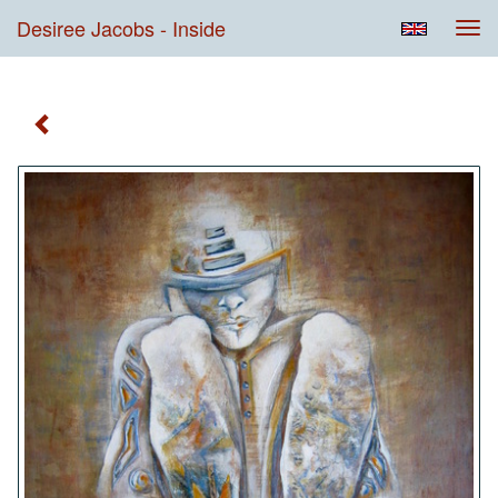
Desiree Jacobs - Inside
Tog
navi
Inside