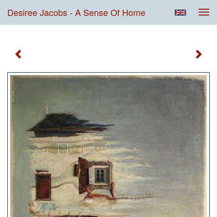
Desiree Jacobs - A Sense Of Home
Tog
navi
A Sense Of Home