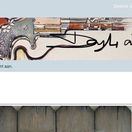
Desiree 
nt aan
.
Life