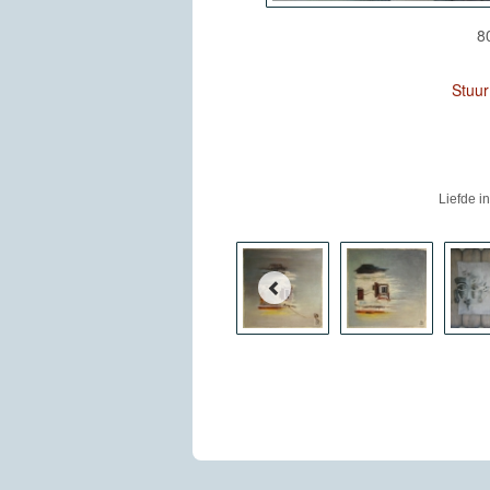
8
Stuu
Liefde i